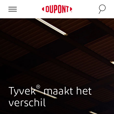
Personal Protection
®
Tyvek
maakt het
™
verschil