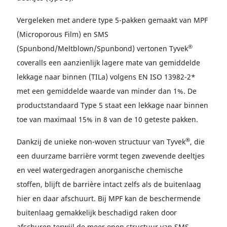
Vergeleken met andere type 5-pakken gemaakt van MPF
(Microporous Film) en SMS
®
(Spunbond/Meltblown/Spunbond) vertonen Tyvek
coveralls een aanzienlijk lagere mate van gemiddelde
lekkage naar binnen (TILa) volgens EN ISO 13982-2*
met een gemiddelde waarde van minder dan 1%. De
productstandaard Type 5 staat een lekkage naar binnen
toe van maximaal 15% in 8 van de 10 geteste pakken.
®
Dankzij de unieke non-woven structuur van Tyvek
, die
een duurzame barrière vormt tegen zwevende deeltjes
en veel watergedragen anorganische chemische
stoffen, blijft de barrière intact zelfs als de buitenlaag
hier en daar afschuurt. Bij MPF kan de beschermende
buitenlaag gemakkelijk beschadigd raken door
afschuren terwijl de meer open structuur van SMS