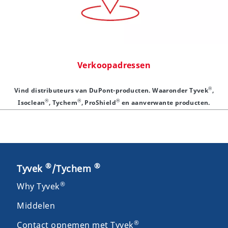
Verkoopadressen
®
Vind distributeurs van DuPont-producten. Waaronder Tyvek
,
®
®
®
Isoclean
, Tychem
, ProShield
en aanverwante producten.
®
®
Tyvek
/Tychem
®
Why Tyvek
Middelen
®
Contact opnemen met Tyvek