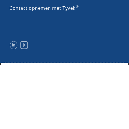
®
Contact opnemen met Tyvek
Wettelijke verklaringen en gebruiksvoorwaarden
Privacy
Sitemap
Toegankelijkheid
©
Copyright
2020 DuPont. Alle rechten voorbehouden. Het ovale logo